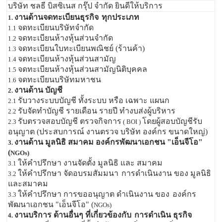
บริษัท ชลธี บิสซิเนส กรุ๊ป จำกัด ยินดีให้บริการ
งานด้านจดทะเบียนธุรกิจ
ทุกประเภท
1.
จดทะเบียนบริษัทจำกัด
1.1
จดทะเบียนห้างหุ้นส่วนจำกัด
1.2
จดทะเบียนใบทะเบียนพณิชย์ (ร้านค้า)
1.3
จดทะเบียนห้างหุ้นส่วนสามัญ
1.4
จดทะเบียนห้างหุ้นส่วนสามัญนิติบุคคล
1.5
จดทะเบียนบริษัทมหาชน
1.6
งานด้าน บัญชี
2.
รับวางระบบบัญชี ทั้งระบบ หรือ เฉพาะ แผนก
2.1
รับจัดทำบัญชี รายเดือน รายปี ทำงบส่งผู้บริหาร
2.2
รับตรวจสอบบัญชี ตรวจกิจการ
โดยผู้สอบบัญชีรับ
2.3
( BOI )
อนุญาต (ประสบการณ์ งานตรวจ บริษัท องค์กร ขนาดใหญ่)
งานด้าน มูลนิธิ สมาคม องค์กรพัฒนาเอกชน "เอ็นจีโอ"
3.
(
NGOs)
ให้คำปรึกษา งานจัดตั้ง มูลนิธิ และ สมาคม
3.1
ให้คำปรึกษา จัดอบรมสัมมนา
การดำเนินงาน ของ มูลนิธิ
3.2
และสมาคม
ให้คำปรึกษา การขออนุญาต ดำเนินงาน ของ
องค์กร
3.3
พัฒนาเอกชน "เอ็นจีโอ" (
NGOs)
งานบริการ ด้านอื่นๆ ที่เกี่ยวข้องกับ
การดำเนิน ธุรกิจ
4.