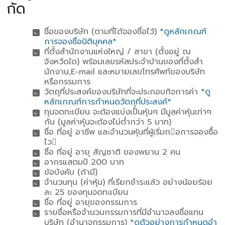
กัด
ชื่อของบริษัท (ตามที่ได้จองชื่อไว้)
*ดูหลักเกณฑ์
การจองชื่อนิติบุคคล*
ที่ตั้งสํานักงานแห่งใหญ่ / สาขา (ตั้งอยู่ ณ
จังหวัดใด) พร้อมเลขรหัสประจําบ้านของที่ตั้งสํา
นักงาน,E-mail และหมายเลขโทรศัพท์ของบริษัท
หรือกรรมการ
วัตถุที่ประสงค์ของบริษัทที่จะประกอบกิจการค่า
*ดู
หลักเกณฑ์การกําหนดวัตถุที่ประสงค์*
ทุนจดทะเบียน จะต้องแบ่งเป็นหุ้นๆ มีมูลค่าหุ้นเท่าๆ
กัน (มูลค่าหุ้นจะต้องไม่ต่ํากว่า 5 บาท)
ชื่อ ที่อยู่ อาชีพ และจํานวนหุ้นที่ผู้เริ่มกอการจองซื้อ
ไว
ชื่อ ที่อยู่ อายุ สัญชาติ ของพยาน 2 คน
อากรแสตมป์ 200 บาท
ข้อบังคับ (ถ้ามี)
จํานวนทุน (ค่าหุ้น) ที่เรียกชําระแล้ว อย่างน้อยร้อย
ละ 25 ของทุนจดทะเบียน
ชื่อ ที่อยู่ อายุของกรรมการ
รายชื่อหรือจํานวนกรรมการที่มีอํานาจลงชื่อแทน
บริษัท (อํานาจกรรมการ)
*ดูตัวอย่างการกําหนดอํา