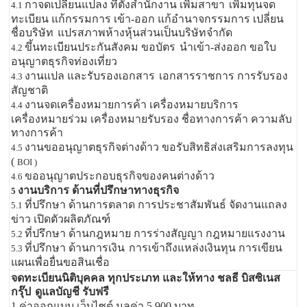
กาจดเปลี่ยนแปลง ที่ตั้งสำนักงาน เพิ่มสาขา
เพิ่มทุนจด
4.1
ทะเบียน แก้กรรมการ เข้า-ออก แก้อำนาจกรรมการ เปลี่ยน
ชื่อบริษัท
แปรสภาพห้างหุ้นส่วนเป็นบริษัทจำกัด
ขึ้นทะเบียนประกันสังคม ขอบัตร
นำเข้า-ส่งออก ขอใบ
4.2
อนุญาตธุรกิจท่องเที่ยว
งานแปล และรับรองเอกสาร
เอกสารราชการ การรับรอง
4.3
สัญชาติ
งานจดเครื่องหมายการค้า เครื่องหมายบริการ
4.4
เครื่องหมายร่วม เครื่องหมายรับรอง ชื่อทางการค้า ความลับ
ทางการค้า
งานขออนุญาตธุรกิจต่างด้าว ขอรับสิทธิส่งเสริมการลงทุน
4.5
(
BOI )
ขออนุญาตประกอบธุรกิจของคนต่างด้าว
4.6
งานบริการ ด้านที่ปรึกษาทางธุรกิจ
5
ที่ปรึกษา ด้านการตลาด การประชาสัมพันธ์ จัดงานแถลง
5.1
ข่าว เปิดตัวผลิตภัณฑ์
ที่ปรึกษา ด้านกฎหมาย การร่างสัญญา กฎหมายแรงงาน
5.2
ที่ปรึกษา ด้านการเงิน
การเข้าถึงแหล่งเงินทุน การเขียน
5.3
แผนเพื่อยื่นขอสินเชื่อ
จดทะเบียนนิติบุคคล ทุกประเภท และให้ทาง ชลธี บิสซิเนส
กรุ๊ป
ดูแลบัญชี รับฟรี
1.ค่าออกแบบ เว็บไซต์ มูลค่า 5,900 บาท