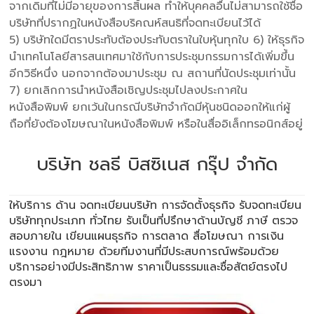
จากเดิมที่ไม่มีอายุของการสิ้นผล ทำให้บุคคลอื่นไม่สามารถใช้ชื่อ
บริษัทที่ปรากฏในหนังสือบริคณห์สนธิที่จดทะเบียนไว้ได้
5) บริษัทใดมีตราประทับต้องประทับตราในใบหุ้นทุกใบ 6) ให้ธุรกิจ
นำเทคโนโลยีสารสนเทศมาใช้กับการประชุมกรรมการได้เพิ่มขึ้น
อีกวิธีหนึ่ง นอกจากต้องมาประชุม ณ สถานที่นัดประชุมเท่านั้น
7) ยกเลิกการนำหนังสือเชิญประชุมไปลงประกาศใน
หนังสือพิมพ์ ยกเว้นในกรณีบริษัทจำกัดมีหุ้นชนิดออกให้แก่ผู้
ถือที่ยังต้องโฆษณาในหนังสือพิมพ์ หรือในสื่ออิเล็กทรอนิกส์อยู่
บริษัท ชลธี บิสซิเนส กรุ๊ป จำกัด
ให้บริการ ด้าน
จดทะเบียนบริษัท
การจัดตั้งธุรกิจ รับจดทะเบียน
บริษัททุกประเภท ทั่วไทย รับเป็นที่ปรึกษาด้านบัญชี ภาษี ตรวจ
สอบภายใน เขียนแผนธุรกิจ การตลาด สื่อโฆษณา การเงิน
แรงงาน กฎหมาย ด้วยทีมงานที่มีประสบการณ์พร้อมด้วย
บริการอย่างมีประสิทธิภาพ ราคาเป็นธรรมและซื่อสัตย์ตรงไป
ตรงมา