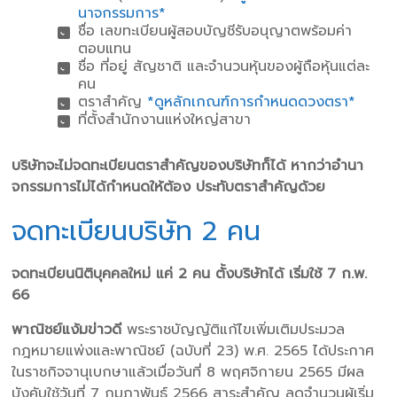
นาจกรรมการ*
ชื่อ เลขทะเบียนผู้สอบบัญชีรับอนุญาตพร้อมค่า
ตอบแทน
ชื่อ ที่อยู่ สัญชาติ และจํานวนหุ้นของผู้ถือหุ้นแต่ละ
คน
ตราสําคัญ
*ดูหลักเกณฑ์การกําหนดดวงตรา*
ที่ตั้งสํานักงานแห่งใหญ่สาขา
บริษัทจะไม่จดทะเบียนตราสําคัญของบริษัทก็ได้ หากว่าอํานา
จกรรมการไม่ได้กําหนดให้ต้อง ประทับตราสําคัญด้วย
จดทะเบียนบริษัท 2 คน
จดทะเบียนนิติบุคคลใหม่ แค่ 2 คน ตั้งบริษัทได้ เริ่มใช้ 7 ก.พ.
66
พาณิชย์แง้มข่าวดี
พระราชบัญญัติแก้ไขเพิ่มเติมประมวล
กฎหมายแพ่งและพาณิชย์ (ฉบับที่ 23) พ.ศ. 2565 ได้ประกาศ
ในราชกิจจานุเบกษาแล้วเมื่อวันที่ 8 พฤศจิกายน 2565 มีผล
บังคับใช้วันที่ 7 กุมภาพันธ์ 2566 สาระสำคัญ ลดจำนวนผู้เริ่ม