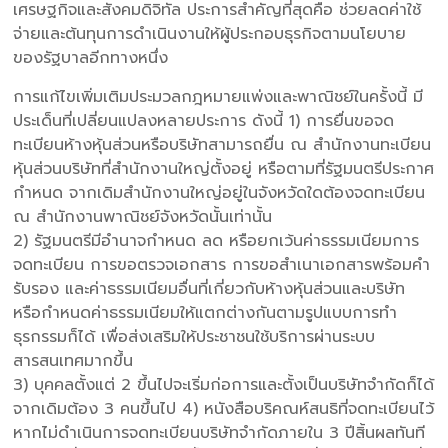
เศรษฐกิจและสังคมดิจิทัล ประการสำคัญที่สุดคือ ช่วยลดค่าใช้
จ่ายและต้นทุนการดำเนินงานให้ผู้ประกอบธุรกิจตามนโยบาย
ของรัฐบาลอีกทางหนึ่ง
การแก้ไขเพิ่มเติมประมวลกฎหมายแพ่งและพาณิชย์ในครั้งนี้ มี
ประเด็นที่เปลี่ยนแปลงหลายประการ ดังนี้ 1) การยื่นขอจด
ทะเบียนห้างหุ้นส่วนหรือบริษัทสามารถยื่น ณ สำนักงานทะเบียน
หุ้นส่วนบริษัทที่สำนักงานใหญ่ตั้งอยู่ หรือตามที่รัฐมนตรีประกาศ
กำหนด จากเดิมสำนักงานใหญ่อยู่ในจังหวัดใดต้องจดทะเบียน
ณ สำนักงานพาณิชย์จังหวัดนั้นเท่านั้น
2) รัฐมนตรีมีอำนาจกำหนด ลด หรือยกเว้นค่าธรรมเนียมการ
จดทะเบียน การขอตรวจเอกสาร การขอสำเนาเอกสารพร้อมคำ
รับรอง และค่าธรรมเนียมอื่นที่เกี่ยวกับห้างหุ้นส่วนและบริษัท
หรือกำหนดค่าธรรมเนียมให้แตกต่างกันตามรูปแบบการทำ
ธุรกรรมก็ได้ เพื่อส่งเสริมให้ประชาชนใช้บริการผ่านระบบ
สารสนเทศมากขึ้น
3) บุคคลตั้งแต่ 2 ขึ้นไปจะเริ่มก่อการและตั้งเป็นบริษัทจำกัดก็ได้
จากเดิมต้อง 3 คนขึ้นไป 4) หนังสือบริคณห์สนธิที่จดทะเบียนไว้
หากไม่ดำเนินการจดทะเบียนบริษัทจำกัดภายใน 3 ปีสิ้นผลทันที