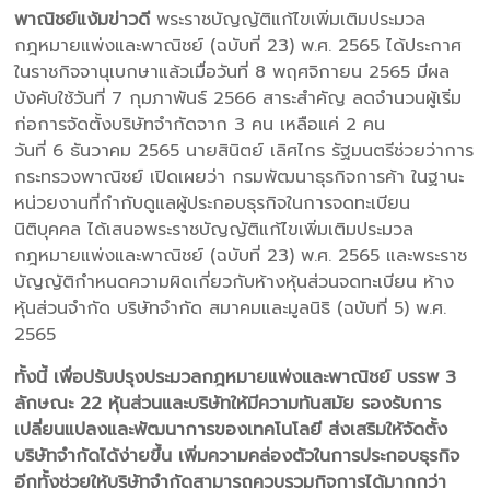
พาณิชย์แง้มข่าวดี
พระราชบัญญัติแก้ไขเพิ่มเติมประมวล
กฎหมายแพ่งและพาณิชย์ (ฉบับที่ 23) พ.ศ. 2565 ได้ประกาศ
ในราชกิจจานุเบกษาแล้วเมื่อวันที่ 8 พฤศจิกายน 2565 มีผล
บังคับใช้วันที่ 7 กุมภาพันธ์ 2566 สาระสำคัญ ลดจำนวนผู้เริ่ม
ก่อการจัดตั้งบริษัทจำกัดจาก 3 คน เหลือแค่ 2 คน
วันที่ 6 ธันวาคม 2565 นายสินิตย์ เลิศไกร รัฐมนตรีช่วยว่าการ
กระทรวงพาณิชย์ เปิดเผยว่า กรมพัฒนาธุรกิจการค้า ในฐานะ
หน่วยงานที่กำกับดูแลผู้ประกอบธุรกิจในการจดทะเบียน
นิติบุคคล ได้เสนอพระราชบัญญัติแก้ไขเพิ่มเติมประมวล
กฎหมายแพ่งและพาณิชย์ (ฉบับที่ 23) พ.ศ. 2565 และพระราช
บัญญัติกำหนดความผิดเกี่ยวกับห้างหุ้นส่วนจดทะเบียน ห้าง
หุ้นส่วนจำกัด บริษัทจำกัด สมาคมและมูลนิธิ (ฉบับที่ 5) พ.ศ.
2565
ทั้งนี้ เพื่อปรับปรุงประมวลกฎหมายแพ่งและพาณิชย์ บรรพ 3
ลักษณะ 22 หุ้นส่วนและบริษัทให้มีความทันสมัย รองรับการ
เปลี่ยนแปลงและพัฒนาการของเทคโนโลยี ส่งเสริมให้จัดตั้ง
บริษัทจำกัดได้ง่ายขึ้น เพิ่มความคล่องตัวในการประกอบธุรกิจ
อีกทั้งช่วยให้บริษัทจำกัดสามารถควบรวมกิจการได้มากกว่า