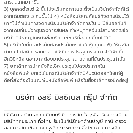
สารสนเทศมากขึ้น
3) บุคคลตั้งแต่ 2 ขึ้นไปจะเริ่มก่อการและตั้งเป็นบริษัทจำกัดก็ได้
จากเดิมต้อง 3 คนขึ้นไป 4) หนังสือบริคณห์สนธิที่จดทะเบียนไว้
หากไม่ดำเนินการจดทะเบียนบริษัทจำกัดภายใน 3 ปีสิ้นผลทันที
จากเดิมที่ไม่มีอายุของการสิ้นผล ทำให้บุคคลอื่นไม่สามารถใช้ชื่อ
บริษัทที่ปรากฏในหนังสือบริคณห์สนธิที่จดทะเบียนไว้ได้
5) บริษัทใดมีตราประทับต้องประทับตราในใบหุ้นทุกใบ 6) ให้ธุรกิจ
นำเทคโนโลยีสารสนเทศมาใช้กับการประชุมกรรมการได้เพิ่มขึ้น
อีกวิธีหนึ่ง นอกจากต้องมาประชุม ณ สถานที่นัดประชุมเท่านั้น
7) ยกเลิกการนำหนังสือเชิญประชุมไปลงประกาศใน
หนังสือพิมพ์ ยกเว้นในกรณีบริษัทจำกัดมีหุ้นชนิดออกให้แก่ผู้
ถือที่ยังต้องโฆษณาในหนังสือพิมพ์ หรือในสื่ออิเล็กทรอนิกส์อยู่
บริษัท ชลธี บิสซิเนส กรุ๊ป จำกัด
ให้บริการ ด้าน
จดทะเบียนบริษัท
การจัดตั้งธุรกิจ รับจดทะเบียน
บริษัททุกประเภท ทั่วไทย รับเป็นที่ปรึกษาด้านบัญชี ภาษี ตรวจ
สอบภายใน เขียนแผนธุรกิจ การตลาด สื่อโฆษณา การเงิน