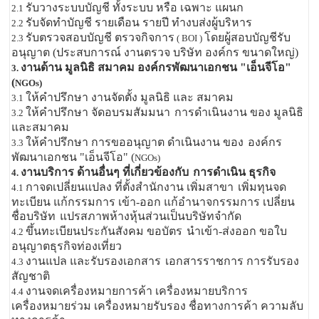
รับวางระบบบัญชี ทั้งระบบ หรือ เฉพาะ แผนก
2.1
รับจัดทำบัญชี รายเดือน รายปี ทำงบส่งผู้บริหาร
2.2
รับตรวจสอบบัญชี ตรวจกิจการ
โดยผู้สอบบัญชีรับ
2.3
( BOI )
อนุญาต (ประสบการณ์ งานตรวจ บริษัท องค์กร ขนาดใหญ่)
งานด้าน มูลนิธิ สมาคม องค์กรพัฒนาเอกชน "เอ็นจีโอ"
3.
(
NGOs)
ให้คำปรึกษา งานจัดตั้ง มูลนิธิ และ สมาคม
3.1
ให้คำปรึกษา จัดอบรมสัมมนา
การดำเนินงาน ของ มูลนิธิ
3.2
และสมาคม
ให้คำปรึกษา การขออนุญาต ดำเนินงาน ของ
องค์กร
3.3
พัฒนาเอกชน "เอ็นจีโอ" (
NGOs)
งานบริการ ด้านอื่นๆ ที่เกี่ยวข้องกับ
การดำเนิน ธุรกิจ
4.
กาจดเปลี่ยนแปลง ที่ตั้งสำนักงาน เพิ่มสาขา
เพิ่มทุนจด
4.1
ทะเบียน แก้กรรมการ เข้า-ออก แก้อำนาจกรรมการ เปลี่ยน
ชื่อบริษัท
แปรสภาพห้างหุ้นส่วนเป็นบริษัทจำกัด
ขึ้นทะเบียนประกันสังคม ขอบัตร
นำเข้า-ส่งออก ขอใบ
4.2
อนุญาตธุรกิจท่องเที่ยว
งานแปล และรับรองเอกสาร
เอกสารราชการ การรับรอง
4.3
สัญชาติ
งานจดเครื่องหมายการค้า เครื่องหมายบริการ
4.4
เครื่องหมายร่วม เครื่องหมายรับรอง ชื่อทางการค้า ความลับ