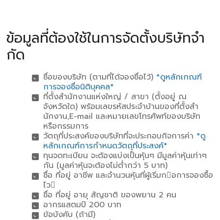
ข้อมูลที่ต้องใช้ในการจัดตั้งบริษัทจํา
กัด
ชื่อของบริษัท (ตามที่ได้จองชื่อไว้)
*ดูหลักเกณฑ์
การจองชื่อนิติบุคคล*
ที่ตั้งสํานักงานแห่งใหญ่ / สาขา (ตั้งอยู่ ณ
จังหวัดใด) พร้อมเลขรหัสประจําบ้านของที่ตั้งสํา
นักงาน,E-mail และหมายเลขโทรศัพท์ของบริษัท
หรือกรรมการ
วัตถุที่ประสงค์ของบริษัทที่จะประกอบกิจการค่า
*ดู
หลักเกณฑ์การกําหนดวัตถุที่ประสงค์*
ทุนจดทะเบียน จะต้องแบ่งเป็นหุ้นๆ มีมูลค่าหุ้นเท่าๆ
กัน (มูลค่าหุ้นจะต้องไม่ต่ํากว่า 5 บาท)
ชื่อ ที่อยู่ อาชีพ และจํานวนหุ้นที่ผู้เริ่มกอการจองซื้อ
ไว
ชื่อ ที่อยู่ อายุ สัญชาติ ของพยาน 2 คน
อากรแสตมป์ 200 บาท
ข้อบังคับ (ถ้ามี)