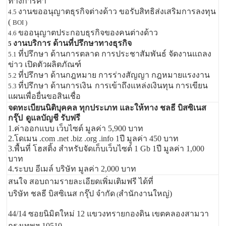
ทางการค้า
งานขออนุญาตธุรกิจต่างด้าว ขอรับสิทธิส่งเสริมการลงทุน
4.5
(
BOI )
ขออนุญาตประกอบธุรกิจของคนต่างด้าว
4.6
งานบริการ ด้านที่ปรึกษาทางธุรกิจ
5
ที่ปรึกษา ด้านการตลาด การประชาสัมพันธ์ จัดงานแถลง
5.1
ข่าว เปิดตัวผลิตภัณฑ์
ที่ปรึกษา ด้านกฎหมาย การร่างสัญญา กฎหมายแรงงาน
5.2
ที่ปรึกษา ด้านการเงิน
การเข้าถึงแหล่งเงินทุน การเขียน
5.3
แผนเพื่อยื่นขอสินเชื่อ
จดทะเบียนนิติบุคคล ทุกประเภท และให้ทาง ชลธี บิสซิเนส
กรุ๊ป
ดูแลบัญชี รับฟรี
1.ค่าออกแบบ เว็บไซต์ มูลค่า 5,900 บาท
2.โดเมน .com .net .biz .org .info 1ปี มูลค่า 450 บาท
3.พื้นที่ โฮสติ้ง สำหรับจัดเก็บเว็บไซต์ 1 Gb 1ปี มูลค่า 1,000
บาท
4.ระบบ อีเมล์ บริษัท มูลค่า 2,000 บาท
สนใจ สอบถามรายละเอียดเพิ่มเติมฟรี ได้ที่
บริษัท ชลธี บิสซิเนส กรุ๊ป จำกัด
สำนักงานใหญ่)
(
44/14 ซอยนิมิตใหม่ 12 แขวงทรายกองดิน เขตคลองสามวา
กรุงเทพฯ 10510